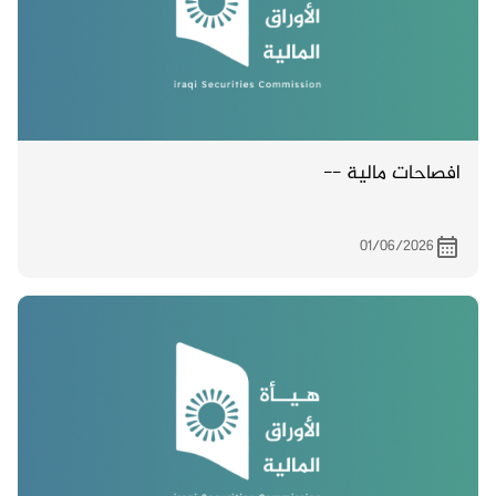
افصاحات مالية --
01/06/2026