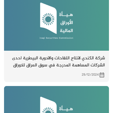
شركة الكندي لانتاج اللقاحات والادوية البيطرية احدى
الشركات المساهمة المدرجة في سوق العراق للاوراق
المالية تدعو مساهميها لحضور اجتماع الهيئة العامة
29/12/2024
والمزمع انعقاده بتاريخ 23/1/2025 الساعة العاشرة في
مقر الشركة الكائن في ابو غريب .