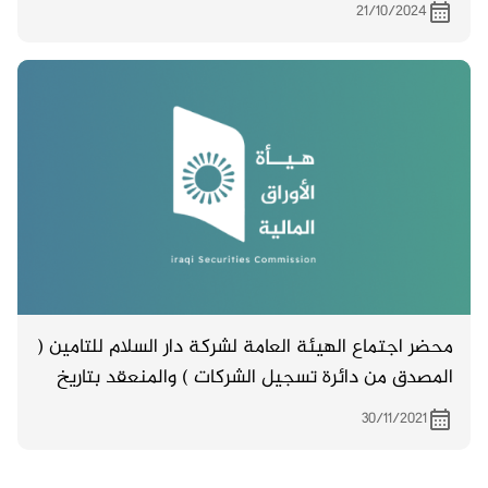
مساهميها لحضور اجتماع الهيئة العامة والمزمع
21/10/2024
انعقاده بتاريخ 31/10/2024 الساعة ( الثانية عشر ظهرا
) في قاعة المصرف العراقي الاسلامي للاستثمار
والتنمية فرع الكرادة خارج
محضر اجتماع الهيئة العامة لشركة دار السلام للتامين (
المصدق من دائرة تسجيل الشركات ) والمنعقد بتاريخ
7/10/2021
30/11/2021