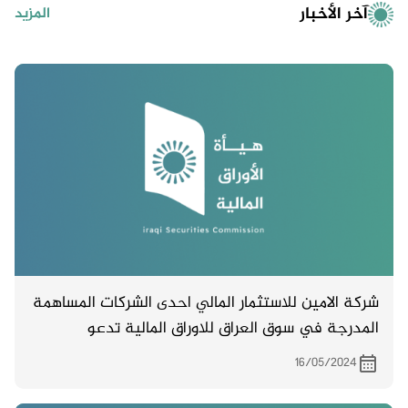
آخر الأخبار
المزيد
شركة الامين للاستثمار المالي احدى الشركات المساهمة
المدرجة في سوق العراق للاوراق المالية تدعو
مساهميها لحضور اجتماع الهيئة العامة والمزمع
16/05/2024
انعقاده بتاريخ 28/5/2024 الساعة ( العاشرة ) في
بغداد –حي الكرادة / م 903 / شارع 14 / مبنى 19