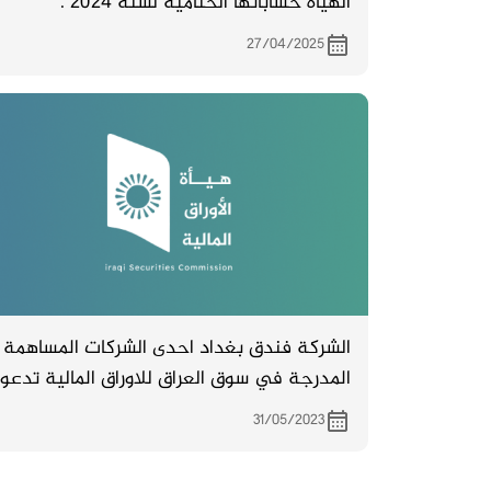
الهياة حساباتها الختامية لسنة 2024 .
27/04/2025
الشركة فندق بغداد احدى الشركات المساهمة
المدرجة في سوق العراق للاوراق المالية تدعو
مساهميها لحضور اجتماع الهيئة العامة
31/05/2023
والمزمع انعقاده بتاريخ 18/6/2023 الساعة (
العاشرة ) في مقر الشركة شارع السعدون