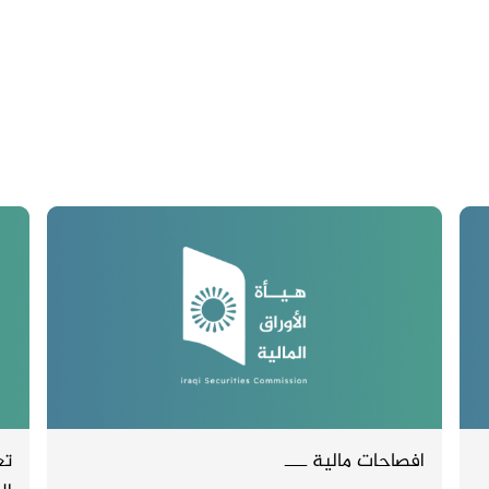
افصاحات مالية ــــ
تع