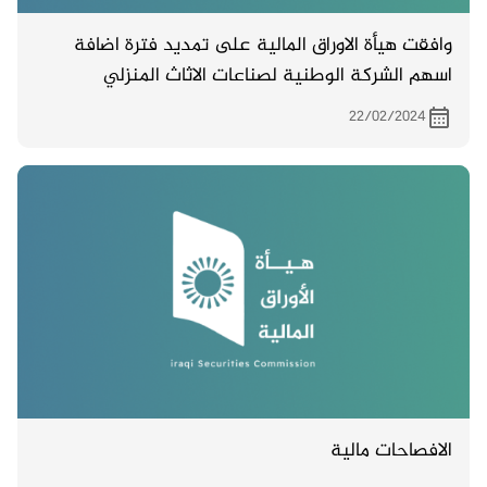
وافقت هيأة الاوراق المالية على تمديد فترة اضافة
اسهم الشركة الوطنية لصناعات الاثاث المنزلي
المتحققة من الزيادة الى التداول لمدة اربعة اشهر من
22/02/2024
تاريخ 15/2/2024 .لحين اكمال الاجراءات مع دائرة
تسجيل الشركات .
الافصاحات مالية